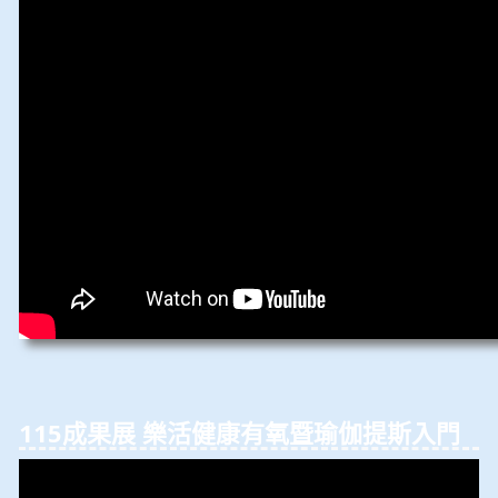
115成果展 樂活健康有氧暨瑜伽提斯入⾨