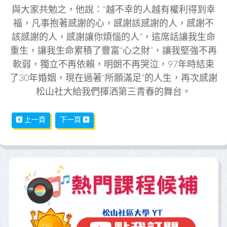
與大家共勉之，他說：“越不幸的人越有權利得到幸
福，凡事抱著感謝的心，感謝該感謝的人，感謝不
該感謝的人，感謝讓你煩惱的人”，這席話讓我生命
重生，讓我生命累積了豐富“心之財”，讓我堅強不再
軟弱，獨立不再依賴，明朗不再哭泣，97年時結束
了30年婚姻，現在過著“所願滿足”的人生，再次感謝
松山社大給我們揮洒第三青春的舞台。
上一篇文章: 社大學習無窮-中式麵食加工~陳旭麗
下一篇文章: 英文發音班心得 /學生：Mandy 張
上一頁
下一頁