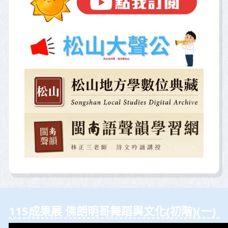
115成果展 佛朗明哥舞蹈與⽂化(初階)(⼀)