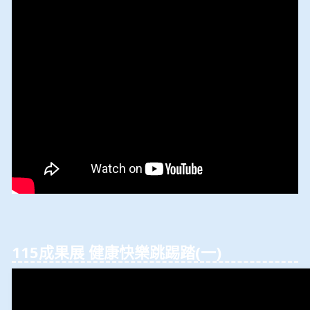
115成果展 健康快樂跳踢踏(⼀)