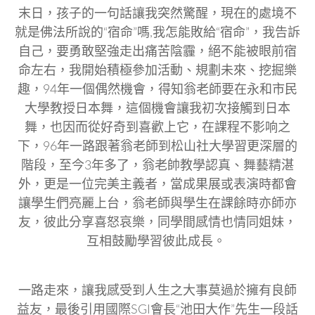
末日，孩子的一句話讓我突然驚醒，現在的處境不
就是佛法所說的“宿命”嗎,我怎能敗給“宿命”，我告訴
自己，要勇敢堅強走出痛苦陰霾，絕不能被眼前宿
命左右，我開始積極參加活動、規劃未來、挖掘樂
趣，94年一個偶然機會，得知翁老師要在永和市民
大學教授日本舞，這個機會讓我初次接觸到日本
舞，也因而從好奇到喜歡上它，在課程不影响之
下，96年一路跟著翁老師到松山社大學習更深層的
階段，至今3年多了，翁老帥教學認真、舞藝精湛
外，更是一位完美主義者，當成果展或表演時都會
讓學生們亮麗上台，翁老師與學生在課餘時亦師亦
友，彼此分享喜怒哀樂，同學間感情也情同姐妹，
互相鼓勵學習彼此成長。
一路走來，讓我感受到人生之大事莫過於擁有良師
益友，最後引用國際SGI會長“池田大作”先生一段話