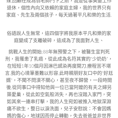
珠,回顧在成為翁老師門下之前，我是從事美髮工作
退休，個性內向又依賴的家庭主婦，我的世界只有
家庭、先生及兩個孩子，每天過著平凡和樂的生活.
俗語說人生無常，這四個字將我原本平凡和樂的家
庭變成了支離破碎，這成為了我面對人生、
挑戰人生的開始;88年無預警之下，被醫生宣判死
刑，我罹患了乳癌，從此成為名符其實的“少奶奶”，
在短短1年10個月因淋巴感染再度開刀,療程苦不堪
言,我的心境筆墨難以形容,此時親朋好友口中的“好尪
婿“，不聞不問漠不關心，甚至夜不歸營，一段時間
後,從同事口中得知他與一位已當阿嬤的有夫之婦另
築愛巢，從此如空氣般消失，再也沒踏入家門，突
如其來一連串打擊，我的人生宛如被推入地獄深淵
痛不欲生，整日以淚洗面，兒子安慰說：不會因媽
媽的傷心，地球因而停止轉動，失去爸爸並非世界