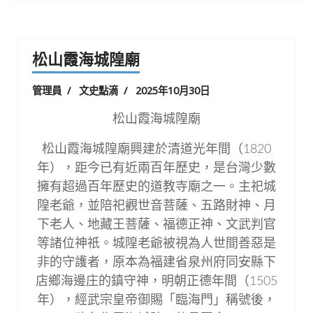
松山霞海城隍廟
管理員
文史點滴
2025年10月30日
松山霞海城隍廟
松山霞海城隍廟興建於清道光年間（1820
年），距今已有近兩百年歷史，是台灣少數
擁有超過百年歷史的道教寺廟之一。主祀城
隍老爺，並陪祀觀世音菩薩、五路財神、月
下老人、地藏王菩薩、福德正神、文武判官
等諸位神祇。城隍老爺被視為人世間善惡是
非的守護者，原本為福建省泉州府同安縣下
店鄉海邊庄的鎮守神，明朝正德年間（1505
年），經武宗皇帝御賜「臨海門」稱號後，