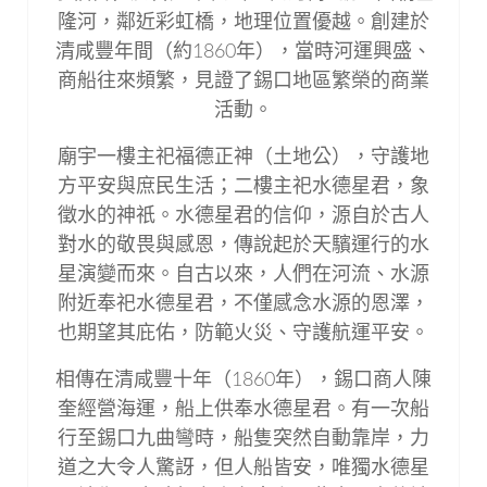
隆河，鄰近彩虹橋，地理位置優越。創建於
清咸豐年間（約1860年），當時河運興盛、
商船往來頻繁，見證了錫口地區繁榮的商業
活動。
廟宇一樓主祀福德正神（土地公），守護地
方平安與庶民生活；二樓主祀水德星君，象
徵水的神祇。水德星君的信仰，源自於古人
對水的敬畏與感恩，傳說起於天驞運行的水
星演變而來。自古以來，人們在河流、水源
附近奉祀水德星君，不僅感念水源的恩澤，
也期望其庇佑，防範火災、守護航運平安。
相傳在清咸豐十年（1860年），錫口商人陳
奎經營海運，船上供奉水德星君。有一次船
行至錫口九曲彎時，船隻突然自動靠岸，力
道之大令人驚訝，但人船皆安，唯獨水德星