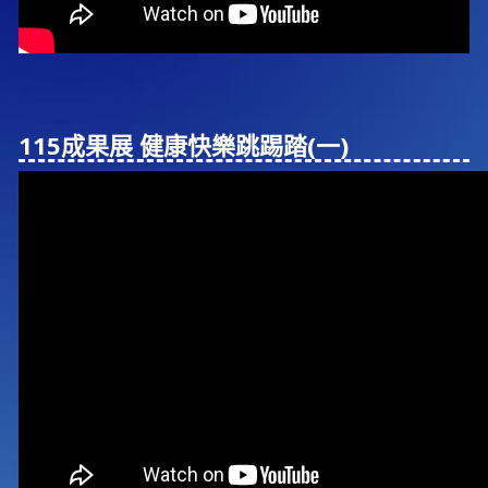
115成果展 健康快樂跳踢踏(⼀)