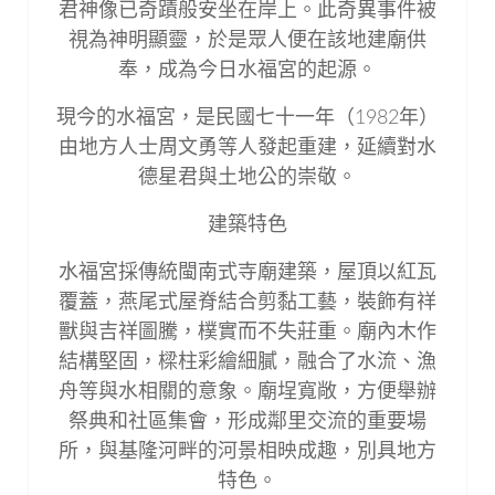
君神像已奇蹟般安坐在岸上。此奇異事件被
視為神明顯靈，於是眾人便在該地建廟供
奉，成為今日水福宮的起源。
現今的水福宮，是民國七十一年（1982年）
由地方人士周文勇等人發起重建，延續對水
德星君與土地公的崇敬。
建築特色
水福宮採傳統閩南式寺廟建築，屋頂以紅瓦
覆蓋，燕尾式屋脊結合剪黏工藝，裝飾有祥
獸與吉祥圖騰，樸實而不失莊重。廟內木作
結構堅固，樑柱彩繪細膩，融合了水流、漁
舟等與水相關的意象。廟埕寬敞，方便舉辦
祭典和社區集會，形成鄰里交流的重要場
所，與基隆河畔的河景相映成趣，別具地方
特色。