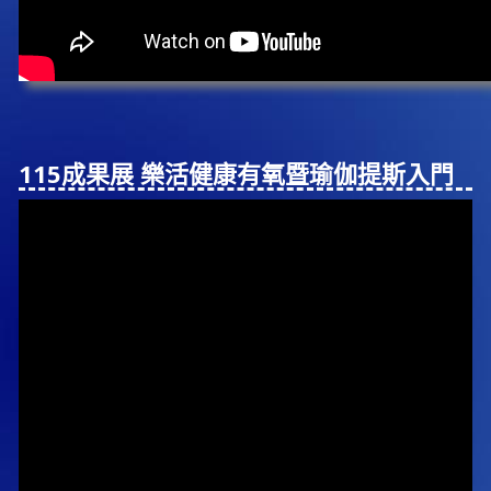
115成果展 樂活健康有氧暨瑜伽提斯入⾨