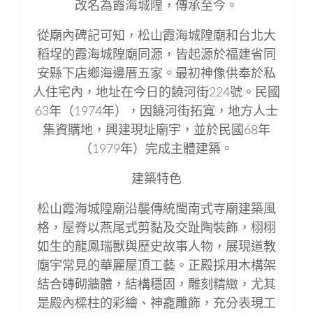
改名為霞海城隍，傳承至今。
從廟內碑記可知，松山霞海城隍廟和台北大
稻埕的霞海城隍廟同源，皆起源於福建省同
安縣下店鄉海邊厝五家。最初神像供奉於私
人住宅內，地址在今日的饒河街224號。民國
63年（1974年），因饒河街拓寬，地方人士
集資購地，興建現址廟宇，並於民國68年
（1979年）完成主體建築。
建築特色
松山霞海城隍廟沿襲傳統閩南式寺廟建築風
格，屋脊以燕尾式剪黏及交趾陶裝飾，栩栩
如生的龍鳳瑞獸與歷史故事人物，展現道教
廟宇常見的華麗屋頂工藝。正殿採用木構架
結合磚砌牆體，結構穩固，雕刻精緻，尤其
是殿內樑柱的彩繪、神龕雕飾，充分表現工