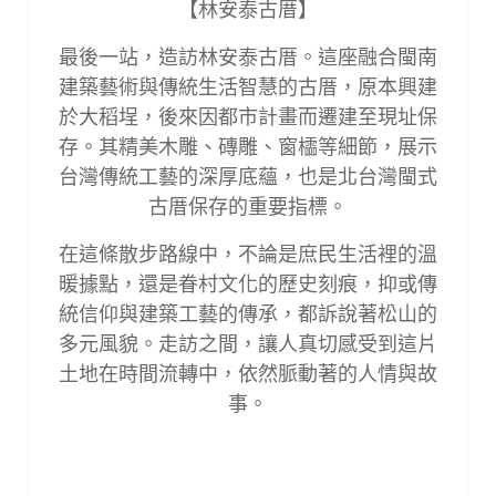
【林安泰古厝】
最後一站，造訪林安泰古厝。這座融合閩南
建築藝術與傳統生活智慧的古厝，原本興建
於大稻埕，後來因都市計畫而遷建至現址保
存。其精美木雕、磚雕、窗櫺等細節，展示
台灣傳統工藝的深厚底蘊，也是北台灣閩式
古厝保存的重要指標。
在這條散步路線中，不論是庶民生活裡的溫
暖據點，還是眷村文化的歷史刻痕，抑或傳
統信仰與建築工藝的傳承，都訴說著松山的
多元風貌。走訪之間，讓人真切感受到這片
土地在時間流轉中，依然脈動著的人情與故
事。