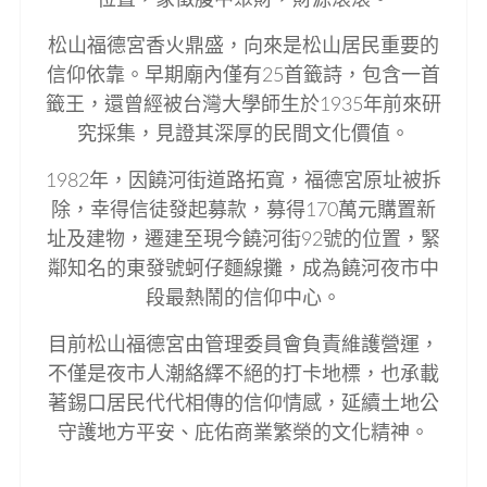
松山福德宮香火鼎盛，向來是松山居民重要的
信仰依靠。早期廟內僅有25首籤詩，包含一首
籤王，還曾經被台灣大學師生於1935年前來研
究採集，見證其深厚的民間文化價值。
1982年，因饒河街道路拓寬，福德宮原址被拆
除，幸得信徒發起募款，募得170萬元購置新
址及建物，遷建至現今饒河街92號的位置，緊
鄰知名的東發號蚵仔麵線攤，成為饒河夜市中
段最熱鬧的信仰中心。
目前松山福德宮由管理委員會負責維護營運，
不僅是夜市人潮絡繹不絕的打卡地標，也承載
著錫口居民代代相傳的信仰情感，延續土地公
守護地方平安、庇佑商業繁榮的文化精神。