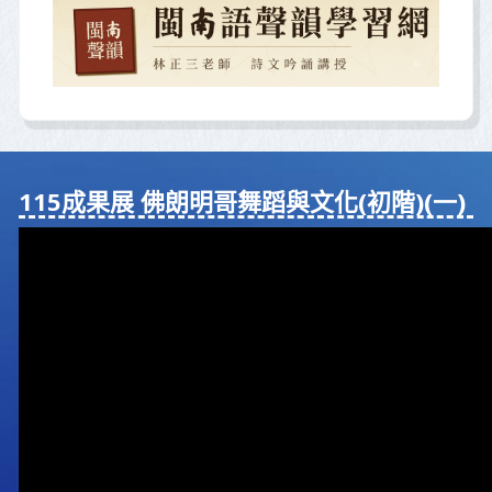
115成果展 佛朗明哥舞蹈與⽂化(初階)(⼀)