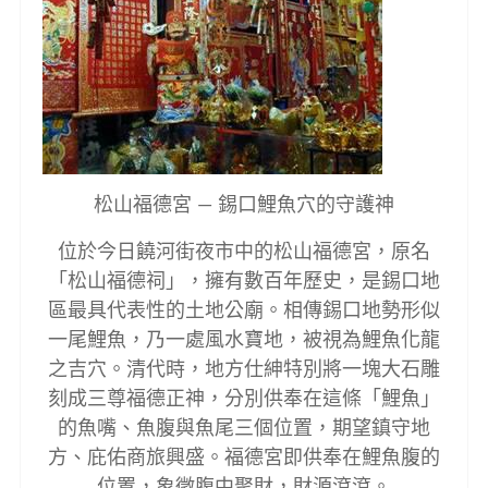
松山福德宮 —
錫口鯉魚穴的守護神
位於今日饒河街夜市中的松山福德宮，原名
「松山福德祠」，擁有數百年歷史，是錫口地
區最具代表性的土地公廟。相傳錫口地勢形似
一尾鯉魚，乃一處風水寶地，被視為鯉魚化龍
之吉穴。清代時，地方仕紳特別將一塊大石雕
刻成三尊福德正神，分別供奉在這條「鯉魚」
的魚嘴、魚腹與魚尾三個位置，期望鎮守地
方、庇佑商旅興盛。福德宮即供奉在鯉魚腹的
位置，象徵腹中聚財，財源滾滾。