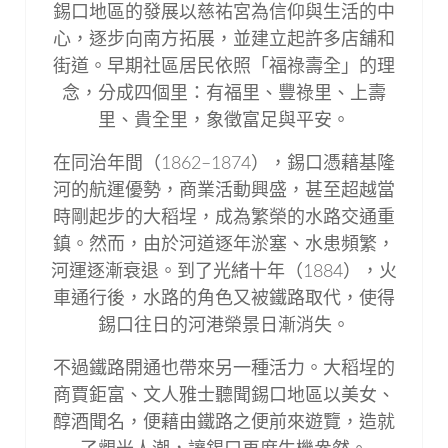
錫口地區的發展以慈祐宮為信仰與生活的中
心，逐步向南方拓展，並建立起許多店舖和
街道。早期社區居民依照「福祿壽全」的理
念，分成四個里：有福里、豐祿里、上壽
里、貴全里，象徵富足與平安。
在同治年間（1862–1874），錫口憑藉基隆
河的航運優勢，商業活動興盛，甚至超越當
時剛起步的大稻埕，成為繁榮的水路交通重
鎮。然而，由於河道逐年淤塞、水患頻繁，
河運逐漸衰退。到了光緒十年（1884），火
車通行後，水路的角色又被鐵路取代，使得
錫口往日的河港榮景日漸消失。
不過鐵路開通也帶來另一種活力。大稻埕的
商賈鉅富、文人雅士聽聞錫口地區以美女、
醇酒聞名，便藉由鐵路之便前來遊覽，造就