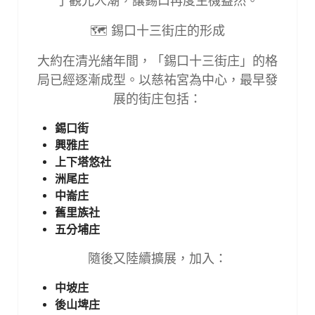
了觀光人潮，讓錫口再度生機盎然。
🗺
錫口十三街庄的形成
大約在清光緒年間，「錫口十三街庄」的格
局已經逐漸成型。以慈祐宮為中心，最早發
展的街庄包括：
錫口街
興雅庄
上下塔悠社
洲尾庄
中崙庄
舊里族社
五分埔庄
隨後又陸續擴展，加入：
中坡庄
後山埤庄