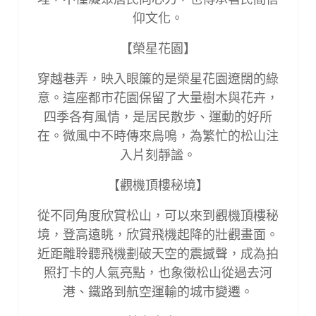
仰文化。
【榮星花園】
穿越巷弄，映入眼簾的是榮星花園遼闊的綠
意。這座都市花園保留了大量樹木與花卉，
四季各有風情，是居民散步、運動的好所
在。微風中不時傳來鳥鳴，為繁忙的松山注
入片刻靜謐。
【觀機頂樓秘境】
從不同角度欣賞松山，可以來到觀機頂樓秘
境，登高遠眺，欣賞飛機起降的壯觀畫面。
近距離聆聽飛機劃破天空的震撼聲，成為拍
照打卡的人氣亮點，也象徵松山從過去河
港、鐵路到航空運輸的城市變遷。