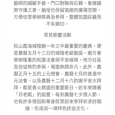
藝師的細膩手藝。門口對聯與石獅，象徵鎮
煞守護之意，廟埕也保留寬敞的廣場空間，
方便信眾舉辦祭典及參拜，整體氛圍莊嚴而
不失親切。
常見節慶活動
松山霞海城隍廟一年之中最重要的慶典，便
是農曆五月十三日的城隍老爺聖誕，廟方會
舉辦隆重的祝壽法會與平安繞境，地方社區
及信徒熱烈參與，場面熱鬧非凡。此外，農
曆正月十五的上元燈會、農曆七月的普渡中
元法會，以及農曆十二月十六的謝平安大拜
拜，都是香火鼎盛的重要節日。近年來隨著
「月老殿」的設置，每到農曆七夕情人節，
也有許多情侶和單身民眾前來參拜祈求好姻
緣，形成另一項特色民俗文化。