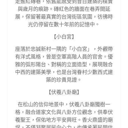
走進紅磚巷，依舊能感受到昔日建築的樸實
與歲月的痕跡。磚紅色的牆面在巷弄間延
展，保留著最真實的台灣街區氛圍，彷彿時
光仍停留在數十年前的記憶中。
【小白宮】
座落於忠誠新村一隅的「小白宮」，外觀帶
有洋式風格，曾是空軍高階人員的官舍。優
雅的弧形陽台、對稱的立面造型，展現融合
中西的建築美學，也是台灣眷村少數西式建
築的珍貴見證。
【伏羲八卦廟】
在松山的信仰地景中，伏羲八卦廟獨樹一
格，融合道家文化與八卦方位觀念，供奉伏
羲聖王，保佑地方平安興旺。香火鼎盛的廟
埕，不僅凝聚居民向心力，也傳承著民間信