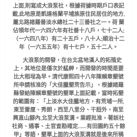
上面,則寫成大浪泵社，根據荷據時期戶口表記
載,此地原是凱達格蘭平埔族原住民居住的地方,
屬北路諸羅番淡水總社二十三番社之一。荷
蘭
佔領年代一六四六年有社番十八戶，七十二人;
（一六四八年）有二十五戶，八十人;順治十二
年（一六五五年）有十七戶，五十二人。
大浪泵的開發，在台北盆地漢人的拓殖史
上，其地位是僅次於艋舺，而開發的時間是要
比大稻埕為早。清代康熙四十八年陳賴章墾號
所申請核准的「大佳臘墾荒告示」，根據諸羅
縣發給陳賴章墾號的墾單上面記載，當時拓墾
的範圍有：「上淡水大佳臘地方，有荒埔一所,
東至雷厘、秀朗，西至八里分、干脰外，南至
興直山腳內,北至大浪泵溝。業經批准，著該社
社商、通事、土官查勘確定……有田園約五十餘
甲」等語，墾單上面的大浪泵溝就是後來所稱