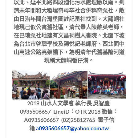
以北、延平北路四段廸化污水處理廠以南。到
清未年間和大稻埕奇母卒社合併稱奇泵社，敞
由日治年間台灣堡圖註記番社找到。大龍峒社
地現己似公寓舊社區，清代舉人陳維英老師，
在巴琅泵社地建有文昌祠樹人書院。北面下坡
為台北市
啓
聰學校及陳悅記老師府、西北面中
山高速公路高架橋下，為明清年代舊基隆河道
現稱大龍峒番仔
溝。
2019
山水人文學會 執行長 吳智慶
0935606657 LineiD：OTK 2018 微信：
A0935606657 (02)25812765 電子信
箱
a0935606657@yahoo.com.tw