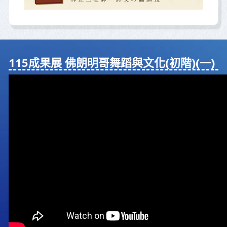
115成果展 佛朗明哥舞蹈與⽂化(初階)(⼀)