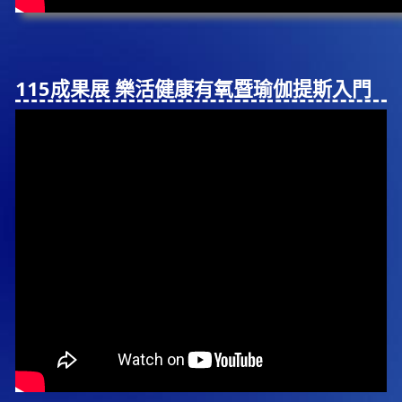
115成果展 樂活健康有氧暨瑜伽提斯入⾨