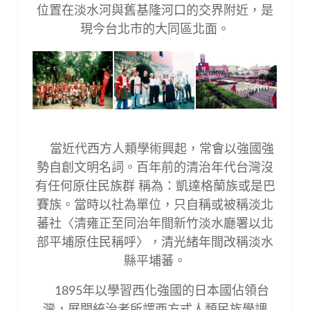
位置在淡水河與舊基隆河口的交界附近，是
現今台北市的大同區北面。
當近代西方人類學術興起，常會以強國強
勢自創文明名詞。百年前的清治年代台灣沒
有任何原住民族群 稱為：凱達格蘭族或是巴
賽族。當時以社為單位，只自稱或被稱淡北
蕃社〈清雍正至同治年間新竹淡水廳署以北
部平埔原住民稱呼〉，清光緒年間改稱淡水
縣平埔蕃。
1895
年以學習西化強國的日本國佔領台
灣，展開統治者所謂西方式人類民族學調