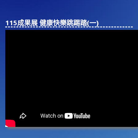
115成果展 健康快樂跳踢踏(⼀)