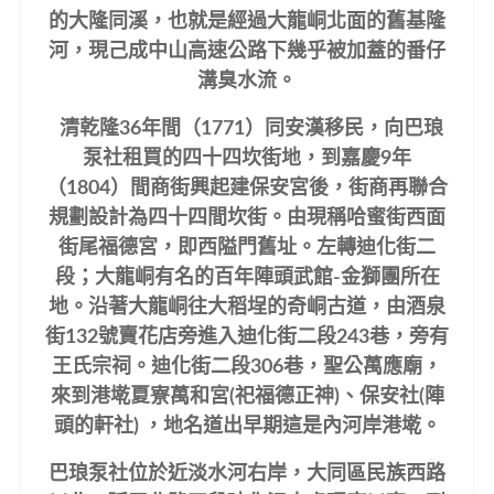
的大隆同溪，也就是經過大龍峒北面的舊基隆
河，現己成中山高速公路下幾乎被加蓋的番仔
溝臭水流。
清乾隆36年間（1771）同安漢移民，向巴琅
泵社租買的四十四坎街地，到嘉慶9年
（1804）間商街興起建保安宮後，街商再聯合
規劃設計為四十四間坎街。由現稱哈蜜街西面
街尾福德宮，即西隘門舊址。左轉迪化街二
段；大龍峒有名的百年陣頭武館-金獅團所在
地。沿著大龍峒往大稻埕的奇峒古道，由酒泉
街132號賣花店旁進入迪化街二段243巷，旁有
王氏宗祠。迪化街二段306巷，聖公萬應廟，
來到港墘夏寮萬和宮(祀福德正神)、保安社(陣
頭的軒社) ，地名道出早期這是內河岸港墘。
巴琅泵社位於近淡水河右岸，大同區民族西路