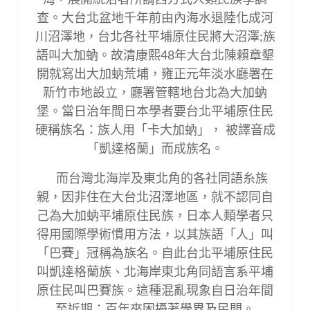
查。大台北盆地千年前由內海水退陸化成河
川沼澤地，台北各社平埔原住民將大沼澤;族
語叫大加蚋。故清康熙48年大台北陳賴章墾
開就寫出大加蚋荒埔，雍正元年淡水廳署在
新竹市地設立，廳署管轄地台北為大加蚋
堡。當日治年間日本學者要台北平埔原住民
硬稱族名：族人用「卡大加蚋」， 被譯音成
「凱達格蘭」而成族名。
而台灣北海岸及東北角的各社同語糸族
親，因非住在大台北沼澤地區，就不認同自
己為大加蚋平埔原住民族，日本人類學者只
得用國際學術慣用方法，以其族語「人」叫
「巴賽」冠稱為族名。自此台北平埔原住民
叫凱達格蘭族、北海岸東北角同語言系平埔
原住民叫巴賽族。這種混亂現象自日治年間
至近期；百年來困擾著學界及民間。