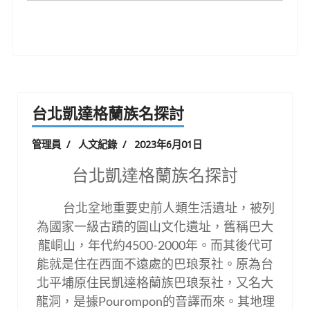
台北凱達格蘭族名探討
管理員
人文紀錄
2023年6月01日
台北凱達格蘭族名探討
台北坌地重要史前人類生活遺址，被列
為國家一級古蹟的圓山文化遺址，舊稱巴大
龍峒山，年代約
4500-2000
年。而其後代可
能就是住在西面不遠處的巴琅泵社。原為台
北平埔原住民凱達格蘭族巴琅泵社，又名大
龍洞，是據
Pourompon
的音譯而來。其地理