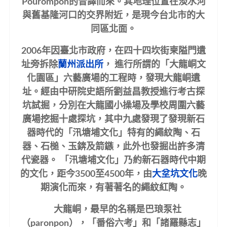
Pourompon的音譯而來。其地理位置在淡水河
與舊基隆河口的交界附近，是現今台北市的大
同區北面。
2006
年因臺北市政府，在四十四坎街柬隘門遺
址旁拆除
蘭州派出所
， 進行所謂的「大龍峒文
化園區」六藝廣場的工程時，發現大龍峒遺
址。經由中研院史語所劉益昌教授進行考古探
坑試掘，分別在大龍國小操場及學校周圍六藝
廣場挖掘十處探坑，其中九處發現了發現新石
器時代的「汛塘埔文化」特有的繩紋陶、石
器、石槌、玉錛及箭鏃，此外也發掘出許多清
代瓷器。
「汛塘埔文化」乃約新石器時代中期
的文化，距今3500至4500年，由
大坌坑文化
晚
期演化而來，有著著名的繩紋紅陶。
大龍峒，最早的名稱是巴琅泵社
（paronpon），「番俗六考」和「諸羅縣志」