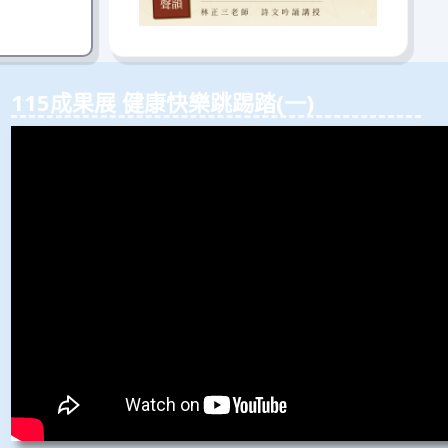
115成果展 健康快樂跳踢踏(⼀)