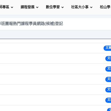
師專區
課程發展
數位學習
社區大小事
松山學
秋季班團報熱門課程學員網路(候補)登記
文章
文
文
文
文
文