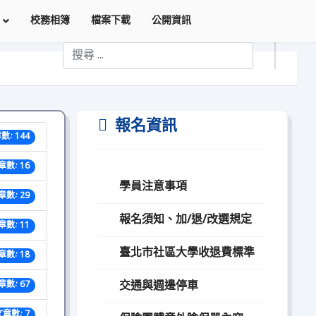
校務相簿
檔案下載
公開資訊
搜索
Type 2 or more characters for results.
報名資訊
數: 144
章數: 16
學員注意事項
章數: 29
報名須知、加/退/改選規定
章數: 11
臺北市社區大學收退費標準
章數: 18
交通與週邊停車
章數: 67
文章數: 7