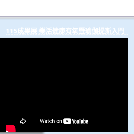
115成果展 樂活健康有氧暨瑜伽提斯入⾨