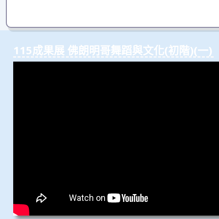
115成果展 佛朗明哥舞蹈與⽂化(初階)(⼀)