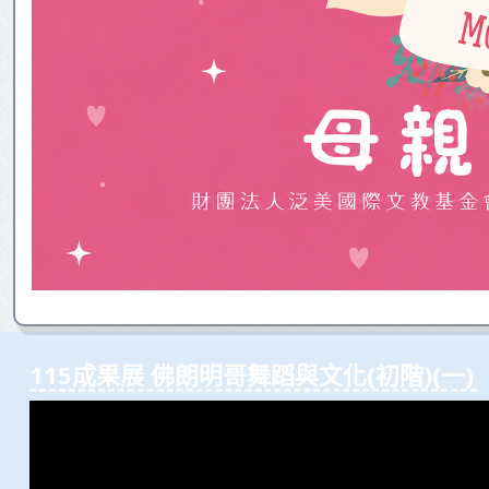
115成果展 佛朗明哥舞蹈與⽂化(初階)(⼀)