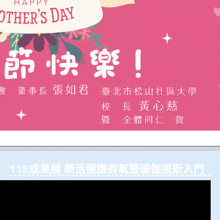
115成果展 樂活健康有氧暨瑜伽提斯入⾨