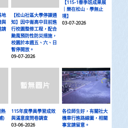
【115-1春季班成果展
｜樂在松山．學無止
基地
【松山社區大學停課通
境】
驗與
知】因中崙高中目前進
03-07-2026
邀請
行校園整修工程，配合
颱風預防性防災措施，
校園於本週五、六、日
暫停開放。
09-07-2026
報熱
115年度學員學習成效
各位師生好，有關社大
補)
與滿意度問卷調查
機車行進路線圖，相關
03-06-2026
事宜請留意。