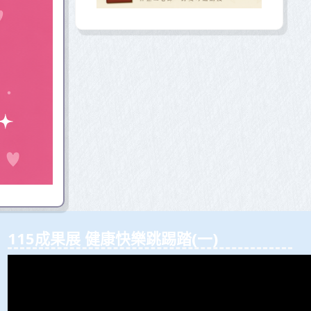
115成果展 健康快樂跳踢踏(⼀)